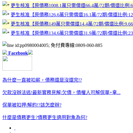
更生核准【原債務1008.1萬只需償還66.4萬/72期/償還比例:6.59
更生核准【原債務126.6萬只需償還16.1萬/72期/償還比例:12.75
更生核准【原債務149萬只需償還14.4萬/72期/償還比例:9.66%/月
更生核准【原債務134.6萬只需償還31.9萬/72期/償還比例:23.74
更生核准【原債務424.4萬只需償還26.7萬/72期/償還比例:6.31%
更生核准【原債務673.9萬只需償還97.3萬/72期/償還比例:14.45
Facebook
為什麼一直被扣薪，債務還是沒還完!?
欠款沒辦法逃!最新實務見解:欠債，債權人可解保單+拿...
保單被扣押/解約!?該怎麼辦?
什麼是債務更生?債務更生適用對象為何?